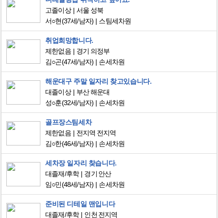
고졸이상
서울 성북
서○현
(37세/남자)
스팀세차원
취업희망합니다.
제한없음
경기 의정부
김○곤
(47세/남자)
손세차원
해운대구 주말 일자리 찾고있습니다.
대졸이상
부산 해운대
성○훈
(32세/남자)
손세차원
골프장스팀세차
제한없음
전지역 전지역
김○한
(46세/남자)
손세차원
세차장 일자리 찾습니다.
대졸재/후학
경기 안산
임○민
(48세/남자)
손세차원
준비된 디테일 맨입니다
대졸재/후학
인천 전지역