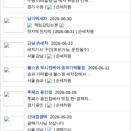
수원 디테일링 샵 에서 유능한 인재를 모십니다.
경기 수원
손세차원
남가덕세차
2026-06-30
책임감있는분
전지역 전지역
손세차원
2026-08-31
강남 손세차
2026-06-22
세차기사 구인(초보가능, 운전필수)
서울 강남
손세차원
불스원 워시앤케어 송파가락몰점
2026-06-11
송파 가락몰내 불스원 세차장에서 정직원 채용합니다.
서울 송파
손세차원
루페스 용인점
2026-06-05
루페스 용인점에서 멋징 찐~경력자님 오래동안 함께할 가족을 모십니다~
경기 용인
손세차원
신대경광택
2026-05-20
광택기사님 모십니다
서울 강남
광택기사