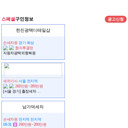
스페셜
구인정보
광고신청
한진광택디테일샵
손세차원
경기 화성
협의후결정
자동차광택외형복원
세차기사
서울 전지역
260만원~280만원
[서울 경기] 출장세차 크루 모집
남가덕세차
손세차원
전지역 전지역
08-31
260만원~280만원