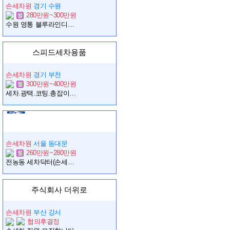
손세차원
경기 수원
280만원~300만원
수원 영통 블루라인디테일링 매니저 채용합니다.
스피드세차용품
손세차원
경기 부천
300만원~400만원
세차.광택.코팅.총잡이 구합니다!!
손세차원
서울 동대문
260만원~280만원
전농동 세차닥터(손세차장)에서 함께할 소중한 직원모집합니다
주식회사 더위로
손세차원
부산 강서
협의후결정