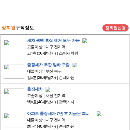
정회원
구직정보
정회원신청
세차 광택 흠집 제거 모두 가능
고졸이상
대구 전지역
고○현
(36세/남자)
스팀세차원
출장세차 투잡 알바 구함
대졸이상
부산 북구
김○훈
(36세/남자)
손세차원
출장세차
고졸이상
서울 전지역
백○호
(40세/남자)
광택기사
아파트 출장세차 7년 후 지금은 회사 다니며 취미로 디테일링을 즐기다 여기까지 왔습니다
대졸이상
대구 전지역
최○석
(40세/남자)
손세차원