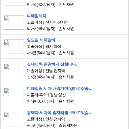
안○석
(42세/남자)
손세차원
디테일세차
고졸이상
전지역 전지역
박○호
(48세/남자)
손세차원
일요일 세차알바
고졸이상
경기 화성
서○균
(54세/남자)
손세차원
실내세차 꼼꼼하게 잘합니다.
대졸이상
전남 전지역
신○정
(42세/여자)
손세차원
디테일링 세차 배워가며 일하고싶습니다
대졸재/후학
경남 양산
차○현
(31세/남자)
손세차원
광택과 세차쪽 일자리를 구하고있습니다 너무 일하고싶습니다 감사합니다.
고졸이상
인천 전지역
권○민
(45세/남자)
스팀세차원