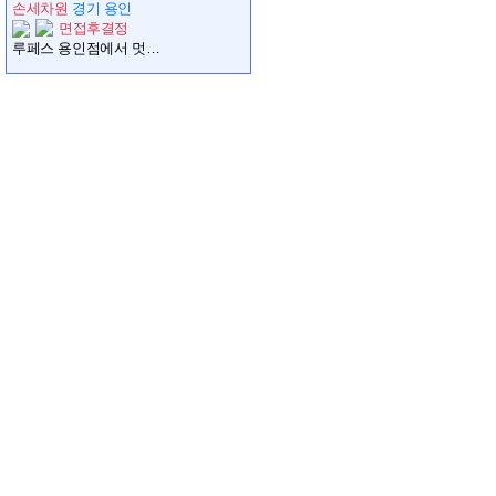
손세차원
경기 용인
면접후결정
루페스 용인점에서 멋징 찐~경력자님 오래동안 함께할 가족을 모십니다~