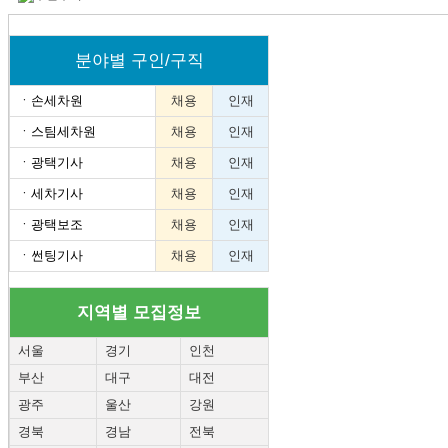
분야별 구인/구직
ㆍ
손세차원
채용
인재
ㆍ
스팀세차원
채용
인재
ㆍ
광택기사
채용
인재
ㆍ
세차기사
채용
인재
ㆍ
광택보조
채용
인재
ㆍ
썬팅기사
채용
인재
지역별 모집정보
서울
경기
인천
부산
대구
대전
광주
울산
강원
경북
경남
전북