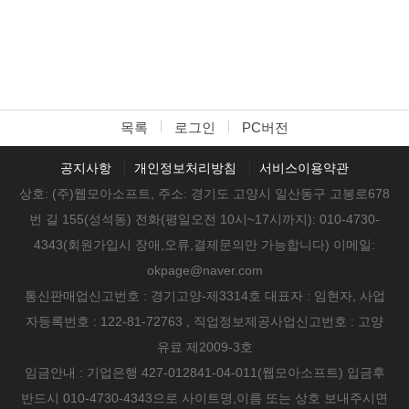
목록
로그인
PC버전
공지사항
개인정보처리방침
서비스이용약관
상호: (주)웹모아소프트, 주소: 경기도 고양시 일산동구 고봉로678
번 길 155(성석동) 전화(평일오전 10시~17시까지): 010-4730-
4343(회원가입시 장애,오류,결제문의만 가능합니다) 이메일:
okpage@naver.com
통신판매업신고번호 : 경기고양-제3314호 대표자 : 임현자, 사업
자등록번호 : 122-81-72763 , 직업정보제공사업신고번호 : 고양
유료 제2009-3호
임금안내 : 기업은행 427-012841-04-011(웹모아소프트) 입금후
반드시 010-4730-4343으로 사이트명,이름 또는 상호 보내주시면