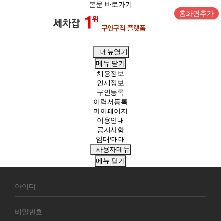
본문 바로가기
홈화면추가
메뉴열기
메뉴
닫기
채용정보
인재정보
구인등록
이력서등록
마이페이지
이용안내
공지사항
임대/매매
사용자메뉴
메뉴
닫기
회
원
로
그
인