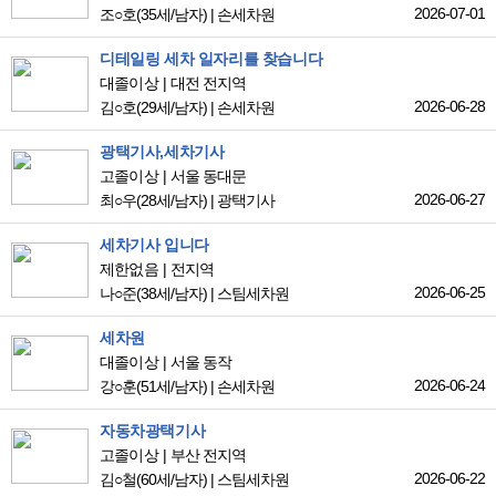
2026-07-01
조○호
(35세/남자)
|
손세차원
디테일링 세차 일자리를 찾습니다
대졸이상
대전 전지역
2026-06-28
김○호
(29세/남자)
|
손세차원
광택기사,세차기사
고졸이상
서울 동대문
2026-06-27
최○우
(28세/남자)
|
광택기사
세차기사 입니다
제한없음
전지역
2026-06-25
나○준
(38세/남자)
|
스팀세차원
세차원
대졸이상
서울 동작
2026-06-24
강○훈
(51세/남자)
|
손세차원
자동차광택기사
고졸이상
부산 전지역
2026-06-22
김○철
(60세/남자)
|
스팀세차원