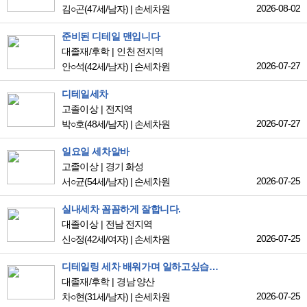
2026-08-02
김○곤
(47세/남자)
|
손세차원
준비된 디테일 맨입니다
대졸재/후학
인천 전지역
2026-07-27
안○석
(42세/남자)
|
손세차원
디테일세차
고졸이상
전지역
2026-07-27
박○호
(48세/남자)
|
손세차원
일요일 세차알바
고졸이상
경기 화성
2026-07-25
서○균
(54세/남자)
|
손세차원
실내세차 꼼꼼하게 잘합니다.
대졸이상
전남 전지역
2026-07-25
신○정
(42세/여자)
|
손세차원
디테일링 세차 배워가며 일하고싶습니다
대졸재/후학
경남 양산
2026-07-25
차○현
(31세/남자)
|
손세차원