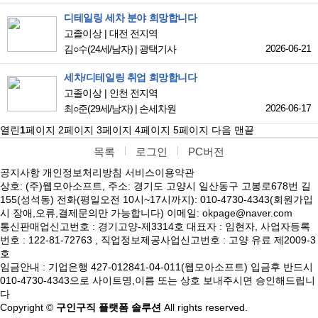
디테일링 세차 분야 희망합니다
고졸이상
대전 전지역
2026-06-21
김○수
(24세/남자)
|
광택기사
세차/디테일링 취업 희망합니다
고졸이상
인천 전지역
2026-06-17
최○준
(29세/남자)
|
손세차원
열린
1
페이지
2
페이지
3
페이지
4
페이지
5
페이지
다음
맨끝
목록
로그인
PC버전
공지사항
개인정보처리방침
서비스이용약관
상호: (주)웹모아소프트, 주소: 경기도 고양시 일산동구 고봉로678번 길
155(성석동) 전화(평일오전 10시~17시까지): 010-4730-4343(회원가입
시 장애,오류,결제문의만 가능합니다) 이메일: okpage@naver.com
통신판매업신고번호 : 경기고양-제3314호 대표자 : 임현자, 사업자등록
번호 : 122-81-72763 , 직업정보제공사업신고번호 : 고양 유료 제2009-3
호
임금안내 : 기업은행 427-012841-04-011(웹모아소프트) 입금후 반드시
010-4730-4343으로 사이트명,이름 또는 상호 보내주시면 승인해드립니
다
Copyright ©
구인구직 플랫폼 솔루션
All rights reserved.