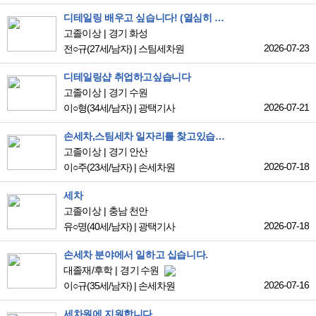
디테일링 배우고 싶습니다! (열심히 배워서 창업해보는게 꿈입니다!)
고졸이상
경기 화성
2026-07-23
전○규
(27세/남자)
|
스팀세차원
디테일링샵 취업하고싶습니다
고졸이상
경기 수원
2026-07-21
이○형
(34세/남자)
|
광택기사
손세차,스팀세차 일자리를 찾고있습니다
고졸이상
경기 안산
2026-07-18
이○주
(23세/남자)
|
손세차원
세차
고졸이상
충남 천안
2026-07-18
유○명
(40세/남자)
|
광택기사
손세차 분야에서 일하고 십습니다.
대졸재/후학
경기 수원
2026-07-16
이○규
(35세/남자)
|
손세차원
세차원에 지원합니다