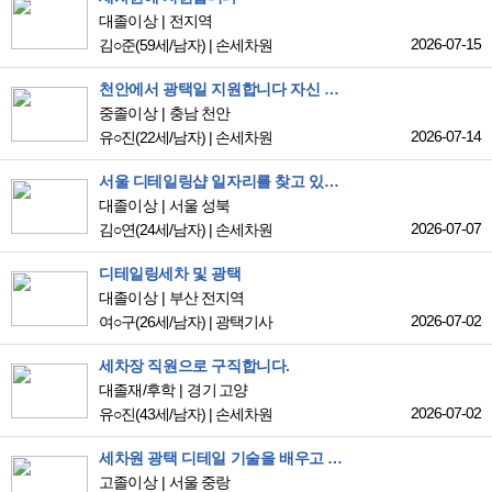
대졸이상
전지역
2026-07-15
김○준
(59세/남자)
|
손세차원
천안에서 광택일 지원합니다 자신 있습니다
중졸이상
충남 천안
2026-07-14
유○진
(22세/남자)
|
손세차원
서울 디테일링샵 일자리를 찾고 있습니다
대졸이상
서울 성북
2026-07-07
김○연
(24세/남자)
|
손세차원
디테일링세차 및 광택
대졸이상
부산 전지역
2026-07-02
여○구
(26세/남자)
|
광택기사
세차장 직원으로 구직합니다.
대졸재/후학
경기 고양
2026-07-02
유○진
(43세/남자)
|
손세차원
세차원 광택 디테일 기술을 배우고 싶습니다.
고졸이상
서울 중랑