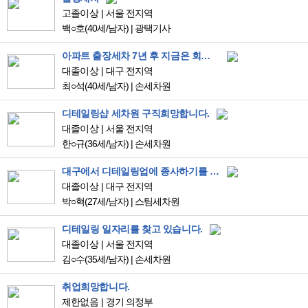
고졸이상
서울 전지역
백○호
(40세/남자)
|
광택기사
아파트 출장세차 7년 후 지금은 회사 다니며 취미로 디테일링을 즐기다 여기까지 왔습니다
대졸이상
대구 전지역
최○석
(40세/남자)
|
손세차원
디테일링샵 세차원 구직희망합니다.
대졸이상
서울 전지역
한○규
(36세/남자)
|
손세차원
대구에서 디테일링업에 종사하기를 희망합니다.
대졸이상
대구 전지역
박○혁
(27세/남자)
|
스팀세차원
디테일링 일자리를 찾고 있습니다.
대졸이상
서울 전지역
김○수
(35세/남자)
|
손세차원
취업희망합니다.
제한없음
경기 의정부