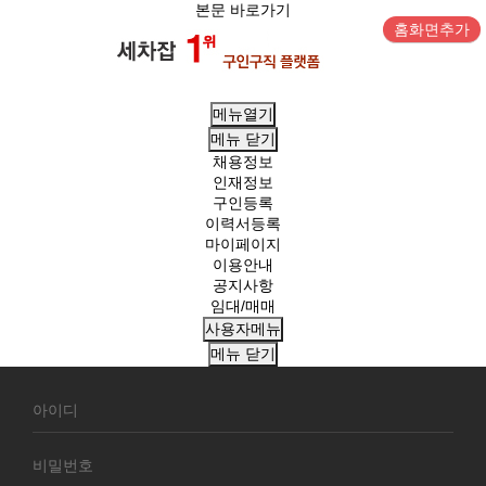
본문 바로가기
홈화면추가
메뉴열기
메뉴
닫기
채용정보
인재정보
구인등록
이력서등록
마이페이지
이용안내
공지사항
임대/매매
사용자메뉴
메뉴
닫기
회
원
로
그
인