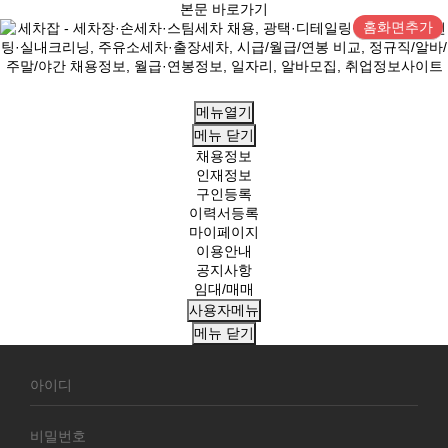
본문 바로가기
홈화면추가
메뉴열기
메뉴
닫기
채용정보
인재정보
구인등록
이력서등록
마이페이지
이용안내
공지사항
임대/매매
사용자메뉴
메뉴
닫기
회
원
로
그