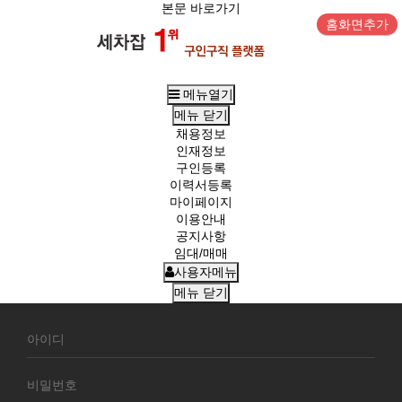
본문 바로가기
홈화면추가
메뉴열기
메뉴
닫기
채용정보
인재정보
구인등록
이력서등록
마이페이지
이용안내
공지사항
임대/매매
사용자메뉴
메뉴
닫기
회
원
로
그
인