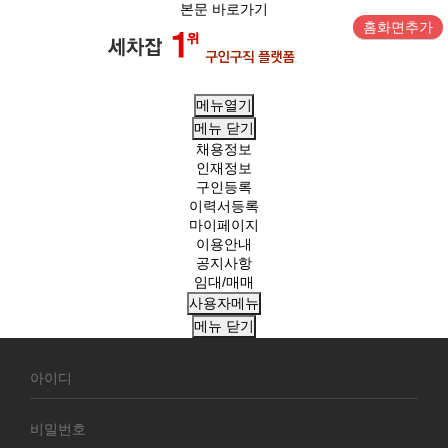
본문 바로가기
홈화면추가
메뉴열기
메뉴
닫기
채용정보
인재정보
구인등록
이력서등록
마이페이지
이용안내
공지사항
임대/매매
사용자메뉴
메뉴
닫기
회
원
로
그
인