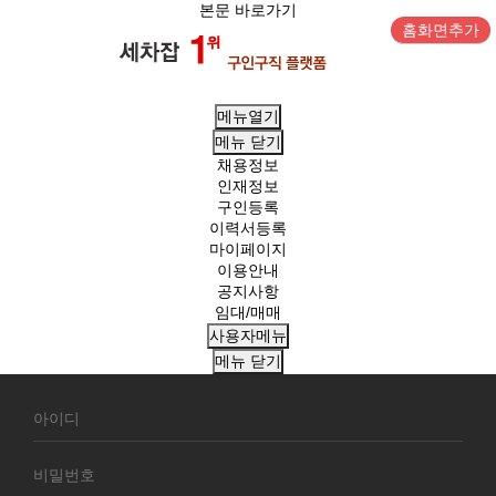
본문 바로가기
홈화면추가
메뉴열기
메뉴
닫기
채용정보
인재정보
구인등록
이력서등록
마이페이지
이용안내
공지사항
임대/매매
사용자메뉴
메뉴
닫기
회
원
로
그
인